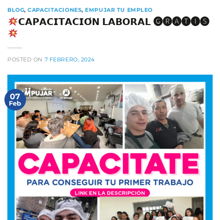
BLOG
,
CAPACITACIONES
,
EMPUJAR TU EMPLEO
𝗖𝗔𝗣𝗔𝗖𝗜𝗧𝗔𝗖𝗜𝗢́𝗡 𝗟𝗔𝗕𝗢𝗥𝗔𝗟 🅖🅡🅐🅣🅘🅢⁣
POSTED ON
7 FEBRERO, 2024
07
Feb