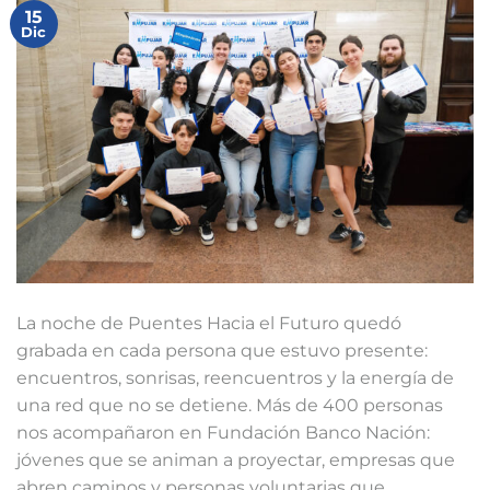
15
Dic
La noche de Puentes Hacia el Futuro quedó
grabada en cada persona que estuvo presente:
encuentros, sonrisas, reencuentros y la energía de
una red que no se detiene. Más de 400 personas
nos acompañaron en Fundación Banco Nación:
jóvenes que se animan a proyectar, empresas que
abren caminos y personas voluntarias que