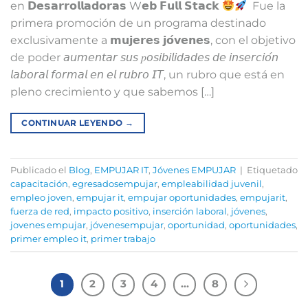
en 𝗗𝗲𝘀𝗮𝗿𝗿𝗼𝗹𝗹𝗮𝗱𝗼𝗿𝗮𝘀 W𝗲𝗯 𝗙𝘂𝗹𝗹 𝗦𝘁𝗮𝗰𝗸
⁣ ⁣ Fue la
primera promoción de un programa destinado
exclusivamente a 𝗺𝘂𝗷𝗲𝗿𝗲𝘀 𝗷𝗼́𝘃𝗲𝗻𝗲𝘀, con el objetivo
de poder 𝘢𝘶𝘮𝘦𝘯𝘵𝘢𝘳 𝘴𝘶𝘴 𝑝𝘰𝘴𝘪𝘣𝘪𝘭𝘪𝘥𝘢𝘥𝘦𝘴 𝘥𝘦 𝘪𝘯𝘴𝘦𝘳𝘤𝘪𝘰́𝘯
𝘭𝘢𝘣𝘰𝘳𝘢𝘭 𝘧𝘰𝘳𝘮𝘢𝘭 𝘦𝘯 𝘦𝘭 𝘳𝘶𝘣𝘳𝘰 𝘐𝘛, un rubro que está en
pleno crecimiento y que sabemos […]
CONTINUAR LEYENDO
→
Publicado el
Blog
,
EMPUJAR IT
,
Jóvenes EMPUJAR
|
Etiquetado
capacitación
,
egresadosempujar
,
empleabilidad juvenil
,
empleo joven
,
empujar it
,
empujar oportunidades
,
empujarit
,
fuerza de red
,
impacto positivo
,
inserción laboral
,
jóvenes
,
jovenes empujar
,
jóvenesempujar
,
oportunidad
,
oportunidades
,
primer empleo it
,
primer trabajo
1
2
3
4
…
8