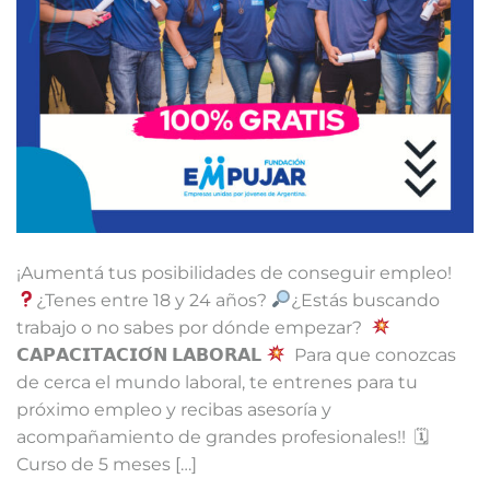
¡Aumentá tus posibilidades de conseguir empleo! ⁣ ⁣
¿Tenes entre 18 y 24 años?⁣⁣⁣
¿Estás buscando
trabajo o no sabes por dónde empezar?⁣⁣⁣ ⁣⁣⁣
𝗖𝗔𝗣𝗔𝗖𝗜𝗧𝗔𝗖𝗜𝗢́𝗡 𝗟𝗔𝗕𝗢𝗥𝗔𝗟
⁣⁣⁣ ⁣ Para que conozcas
de cerca el mundo laboral, te entrenes para tu
próximo empleo y recibas asesoría y
acompañamiento de grandes profesionales!!⁣⁣⁣ ⁣⁣⁣ 🗓
Curso de 5 meses […]