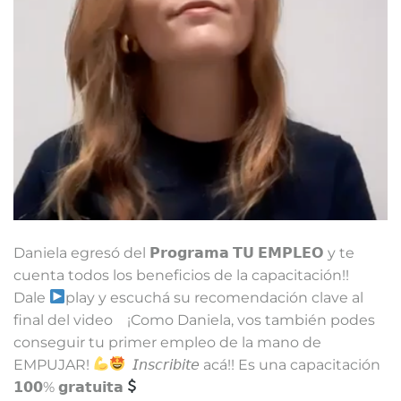
Daniela egresó del 𝗣𝗿𝗼𝗴𝗿𝗮𝗺𝗮 𝗧𝗨 𝗘𝗠𝗣𝗟𝗘𝗢 y te
cuenta todos los beneficios de la capacitación!!⁣ ⁣
Dale
play y escuchá su recomendación clave al
final del video ⁣ ⁣ ⁣ ¡Como Daniela, vos también podes
conseguir tu primer empleo de la mano de
EMPUJAR!
⁣⁣ ⁣ 𝘐𝘯𝘴𝘤𝘳𝘪𝘣𝘪𝘵𝘦 acá!! Es una capacitación
𝟭𝟬𝟬% 𝗴𝗿𝗮𝘁𝘂𝗶𝘁𝗮