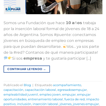
Somos una Fundación que hace 𝟭𝟬 𝗮ñ𝗼𝘀 trabaja
por la inserción laboral formal de jóvenes de 18 a 24
años de Argentina. Somos #puente: conectamos
jóvenes en búsqueda de empleo con empresas
para que puedan desarrollarse.
⁣⁣Vos… ya sos parte
de la #red? Contanos de qué manera participaste!
Si sos 𝗲𝗺𝗽𝗿𝗲𝘀𝗮 y te gustaría participar […]
CONTINUAR LEYENDO
→
Publicado el
Blog
|
Etiquetado
acompañamiento
,
capacitación
,
capacitación laboral
,
egresadosempujar
,
empleabilidad juvenil
,
empleo joven
,
empujar
,
empujar
oportunidades
,
entrenamiento laboral
,
fuerza de red
,
impacto
positivo
,
inclusión
,
inserción laboral
,
jóvenes
,
jovenes empujar
,