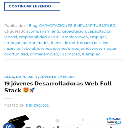
CONTINUAR LEYENDO
→
Publicado el
Blog
,
CAPACITACIONES
,
EMPUJAR TU EMPLEO
|
Etiquetado
acompañamiento
,
capacitación
,
capacitación
laboral
,
empleabilidad juvenil
,
empleo joven
,
empujar
,
empujar oportunidades
,
fuerza de red
,
impacto positivo
,
inserción laboral
,
jóvenes
,
jovenes empujar
,
jóvenesempujar
,
oportunidad
,
primer empleo
,
Tu Empleo
,
tuempleo
BLOG
,
EMPUJAR IT
,
JÓVENES EMPUJAR
19 jóvenes 𝗗𝗲𝘀𝗮𝗿𝗿𝗼𝗹𝗹𝗮𝗱𝗼𝗿𝗮𝘀 W𝗲𝗯 𝗙𝘂𝗹𝗹
𝗦𝘁𝗮𝗰𝗸
POSTED ON
5 ENERO, 2024
05