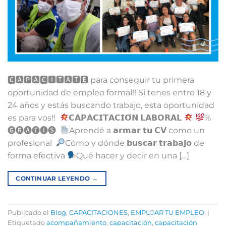
🅲🅰🅿🅰🅲🅸🆃🅰🆃🅴 para conseguir tu primera
oportunidad de empleo formal!!⁣ ⁣⁣Si tenes entre 18 y
24 años y estás buscando trabajo, esta oportunidad
es para vos!!⁣ ⁣ ⁣
𝗖𝗔𝗣𝗔𝗖𝗜𝗧𝗔𝗖𝗜𝗢́𝗡 𝗟𝗔𝗕𝗢𝗥𝗔𝗟
⁣⁣⁣⁣
%
🅖🅡🅐🅣🅘🅢⁣ ⁣⁣⁣
Aprendé a 𝗮𝗿𝗺𝗮𝗿 𝘁𝘂 𝗖𝗩 como un
profesional ⁣⁣
Cómo y dónde 𝗯𝘂𝘀𝗰𝗮𝗿 𝘁𝗿𝗮𝗯𝗮𝗷𝗼 de
forma efectiva⁣
Qué hacer y decir en una […]
CONTINUAR LEYENDO
→
Publicado el
Blog
,
CAPACITACIONES
,
EMPUJAR TU EMPLEO
|
Etiquetado
acompañamiento
,
capacitación
,
capacitación