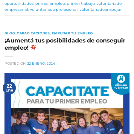
oportunidades
,
primer empleo
,
primer trabajo
,
voluntariado
empresarial
,
voluntariado profesional
,
voluntariadoempujar
BLOG
,
CAPACITACIONES
,
EMPUJAR TU EMPLEO
¡Aumentá tus posibilidades de conseguir
empleo!
POSTED ON
22 ENERO, 2024
22
Ene