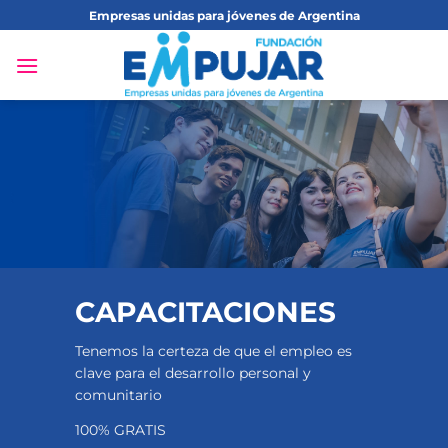
Saltar
Empresas unidas para jóvenes de Argentina
al
contenido
CAPACITACIONES
Tenemos la certeza de que el empleo es
clave para el desarrollo personal y
comunitario
100% GRATIS