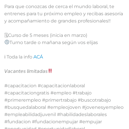
Para que conozcas de cerca el mundo laboral, te
entrenes para tu próximo empleo y recibas asesoría
y acompañamiento de grandes profesionales!!⁣⁣⁣
🗓Curso de 5 meses (inicia en marzo)⁣⁣⁣
Turno tarde o mañana según vos elijas⁣⁣⁣
ℹ Toda la info
ACÁ
𝘝𝘢𝘤𝘢𝘯𝘵𝘦𝘴 𝘭𝘪𝘮𝘪𝘵𝘢𝘥𝘢𝘴
⁣
#capacitacion #capacitacionlaboral
#capacitaciongratis #empleo #trabajo
#primerempleo #primertrabajo #buscotrabajo
#busquedalaboral #empleojoven #jovenesyempleo
#empleabilidadjuvenil #habilidadeslaborales
#fundacion #fundacionempujar #empujar
#oportunidad #oportunidadlaboral