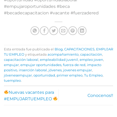
#empujaroportunidades #beca
#becadecapacitacion #vacante #fuerzadered
Esta entrada fue publicada el
Blog
,
CAPACITACIONES
,
EMPUJAR
TU EMPLEO
y etiquetada
acompañamiento
,
capacitación
,
capacitación laboral
,
empleabilidad juvenil
,
empleo joven
,
empujar
,
empujar oportunidades
,
fuerza de red
,
impacto
positivo
,
inserción laboral
,
jóvenes
,
jovenes empujar
,
jóvenesempujar
,
oportunidad
,
primer empleo
,
Tu Empleo
,
tuempleo
.
Nuevas vacantes para
Conocenos!!
#EMPUJARTUEMPLEO