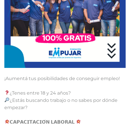
¡Aumentá tus posibilidades de conseguir empleo! ⁣
¿Tenes entre 18 y 24 años?⁣⁣⁣
¿Estás buscando trabajo o no sabes por dónde
empezar?⁣⁣⁣
𝗖𝗔𝗣𝗔𝗖𝗜𝗧𝗔𝗖𝗜𝗢́𝗡 𝗟𝗔𝗕𝗢𝗥𝗔𝗟