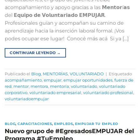
acompañamiento y apoyo gracias a las 𝗠𝗲𝗻𝘁𝗼𝗿í𝗮𝘀
del 𝗘𝗾𝘂𝗶𝗽𝗼 𝗱𝗲 𝗩𝗼𝗹𝘂𝗻𝘁𝗮𝗿𝗶𝗮𝗱𝗼 𝗘𝗠𝗣𝗨𝗝𝗔𝗥.
Profesionales guían y acompañan su camino de
aprendizaje hacia la inserción laboral formal.⁣⁣⁣ ⁣⁣⁣¡Vos
podes ocupar ese lugar! Conocé más acá ⁣⁣ ⁣⁣⁣⁣⁣Si ya […]
CONTINUAR LEYENDO
→
Publicado el
Blog
,
MENTORÍAS
,
VOLUNTARIADO
|
Etiquetado
acompañamiento
,
empujar
,
empujar oportunidades
,
fuerza de
red
,
mentor
,
mentora
,
mentoría
,
voluntariado
,
voluntariado
corporativo
,
voluntariado empresarial
,
voluntariado profesional
,
voluntariadoempujar
BLOG
,
CAPACITACIONES
,
EMPLEOS
,
EMPUJAR TU EMPLEO
Nuevo grupo de #EgresadosEMPUJAR del
Programa #TuEmpleo