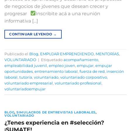
de negocios de jóvenes que desean crecer y
progresar⁣
Inscribite acá a una reunión
informativa […]
CONTINUAR LEYENDO
→
Publicado el
Blog
,
EMPUJAR EMPRENDIENDO
,
MENTORÍAS
,
VOLUNTARIADO
|
Etiquetado
acompañamiento
,
empleabilidad juvenil
,
empleo joven
,
empujar
,
empujar
oportunidades
,
entrenamiento laboral
,
fuerza de red
,
inserción
laboral
,
tutoría
,
voluntariado
,
voluntariado corporativo
,
voluntariado empresarial
,
voluntariado profesional
,
voluntariadoempujar
BLOG
,
SIMULACROS DE ENTREVISTAS LABORALES
,
VOLUNTARIADO
¿Tenes experiencia en #selección?
¡SUMATE!