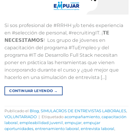
Si sos profesional de #RRHH y/o tenés experiencia
en #selección de personal, #recruitingIT.⁣⁣ ¡𝗧𝗘
𝗡𝗘𝗖𝗘𝗦𝗜𝗧𝗔𝗠𝗢𝗦! ⁣⁣⁣ Los grupo de jóvenes en
capacitación del programa #TuEmpleo y del
programa #IT de Desarrollo Full Stack necesitan
poner en práctica las herramientas que vienen
incorporando durante el curso y ¿qué mejor que
hacerlo en una simulación de entrevista […]
CONTINUAR LEYENDO
→
Publicado el
Blog
,
SIMULACROS DE ENTREVISTAS LABORALES
,
VOLUNTARIADO
|
Etiquetado
acompañamiento
,
capacitación
laboral
,
empleabilidad juvenil
,
empujar
,
empujar
oportunidades
,
entrenamiento laboral
,
entrevista laboral
,