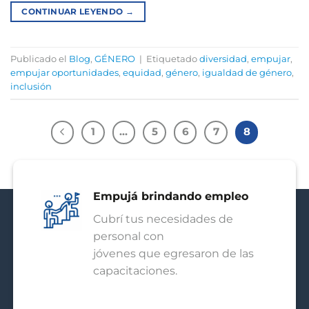
CONTINUAR LEYENDO
→
Publicado el
Blog
,
GÉNERO
|
Etiquetado
diversidad
,
empujar
,
empujar oportunidades
,
equidad
,
género
,
igualdad de género
,
inclusión
1
…
5
6
7
8
Empujá brindando empleo
Cubrí tus necesidades de
personal con
jóvenes que egresaron de las
capacitaciones.