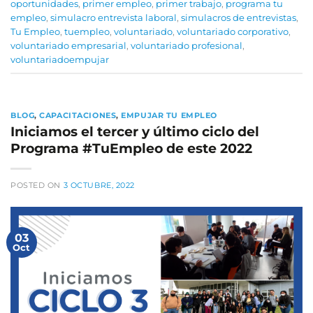
oportunidades
,
primer empleo
,
primer trabajo
,
programa tu
empleo
,
simulacro entrevista laboral
,
simulacros de entrevistas
,
Tu Empleo
,
tuempleo
,
voluntariado
,
voluntariado corporativo
,
voluntariado empresarial
,
voluntariado profesional
,
voluntariadoempujar
BLOG
,
CAPACITACIONES
,
EMPUJAR TU EMPLEO
Iniciamos el tercer y último ciclo del
Programa #TuEmpleo de este 2022
POSTED ON
3 OCTUBRE, 2022
03
Oct