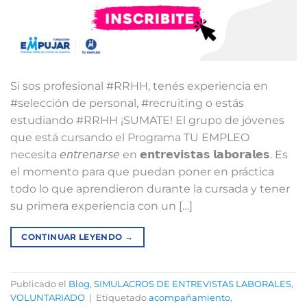
Si sos profesional #RRHH, tenés experiencia en
#selección de personal, #recruiting o estás
estudiando #RRHH ¡SUMATE! El grupo de jóvenes
que está cursando el Programa TU EMPLEO
necesita 𝘦𝘯𝘵𝘳𝘦𝘯𝘢𝘳𝘴𝘦 en 𝗲𝗻𝘁𝗿𝗲𝘃𝗶𝘀𝘁𝗮𝘀 𝗹𝗮𝗯𝗼𝗿𝗮𝗹𝗲𝘀. Es
el momento para que puedan poner en práctica
todo lo que aprendieron durante la cursada y tener
su primera experiencia con un […]
CONTINUAR LEYENDO
→
Publicado el
Blog
,
SIMULACROS DE ENTREVISTAS LABORALES
,
VOLUNTARIADO
|
Etiquetado
acompañamiento
,