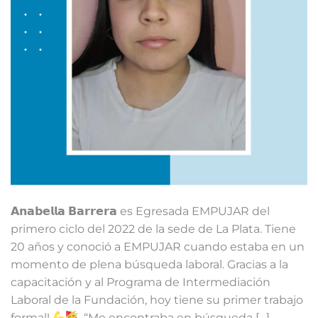
𝗔𝗻𝗮𝗯𝗲𝗹𝗹𝗮 𝗕𝗮𝗿𝗿𝗲𝗿𝗮 es Egresada EMPUJAR del
primero ciclo del 2022 de la sede de La Plata. Tiene
20 años y conoció a EMPUJAR cuando estaba en un
momento de plena búsqueda laboral. Gracias a la
capacitación y al Programa de Intermediación
Laboral de la Fundación, hoy tiene su primer trabajo
formal!
⁣ ⁣ “Me encontraba en búsqueda […]