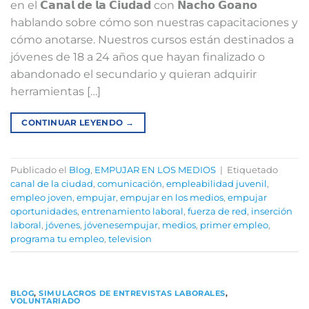
en el 𝗖𝗮𝗻𝗮𝗹 𝗱𝗲 𝗹𝗮 𝗖𝗶𝘂𝗱𝗮𝗱 con 𝗡𝗮𝗰𝗵𝗼 𝗚𝗼𝗮𝗻𝗼
hablando sobre cómo son nuestras capacitaciones y
cómo anotarse. Nuestros cursos están destinados a
jóvenes de 18 a 24 años que hayan finalizado o
abandonado el secundario y quieran adquirir
herramientas […]
CONTINUAR LEYENDO
→
Publicado el
Blog
,
EMPUJAR EN LOS MEDIOS
|
Etiquetado
canal de la ciudad
,
comunicación
,
empleabilidad juvenil
,
empleo joven
,
empujar
,
empujar en los medios
,
empujar
oportunidades
,
entrenamiento laboral
,
fuerza de red
,
inserción
laboral
,
jóvenes
,
jóvenesempujar
,
medios
,
primer empleo
,
programa tu empleo
,
television
BLOG
,
SIMULACROS DE ENTREVISTAS LABORALES
,
VOLUNTARIADO