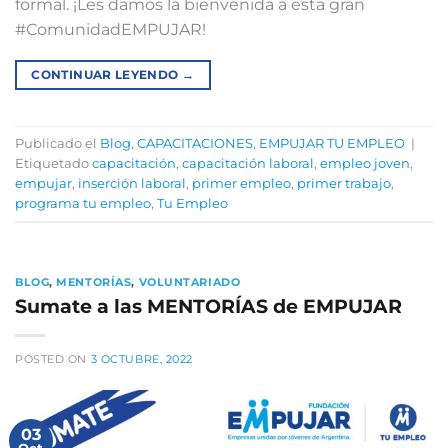
formal. ¡Les damos la bienvenida a esta gran
#ComunidadEMPUJAR!
CONTINUAR LEYENDO
→
Publicado el
Blog
,
CAPACITACIONES
,
EMPUJAR TU EMPLEO
|
Etiquetado
capacitación
,
capacitación laboral
,
empleo joven
,
empujar
,
inserción laboral
,
primer empleo
,
primer trabajo
,
programa tu empleo
,
Tu Empleo
BLOG
,
MENTORÍAS
,
VOLUNTARIADO
Sumate a las MENTORÍAS de EMPUJAR
POSTED ON
3 OCTUBRE, 2022
03