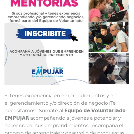
Si tenes experiencia en emprendimientos y en
el gerenciamiento y/o dirección de negocio ¡Te
necesitamos!⁣ ⁣ Sumate al 𝗘𝗾𝘂𝗶𝗽𝗼 𝗱𝗲 𝗩𝗼𝗹𝘂𝗻𝘁𝗮𝗿𝗶𝗮𝗱𝗼
𝗘𝗠𝗣𝗨𝗝𝗔𝗥 acompañando a jóvenes a potenciar y
hacer crecer sus emprendimientos.⁣ ⁣ Acompañá el
proceso de aprendizaje y desarrollo de propuestas