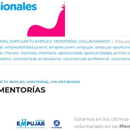
ONES
,
EMPUJAR TU EMPLEO
,
MENTORÍAS
,
VOLUNTARIADO
|
Etique
al
,
empleabilidad juvenil
,
empleo joven
,
empujar
,
empujar oportuni
ar
,
mentor
,
mentora
,
mentoría
,
oportunidad
,
oportunidades
,
primer 
rativo
,
voluntariado empresarial
,
voluntariado profesional
,
voluntar
R TU EMPLEO
,
MENTORÍAS
,
VOLUNTARIADO
 MENTORÍAS
Estamos en los últimos 
voluntariado en las 𝗠𝗲𝗻𝘁𝗼