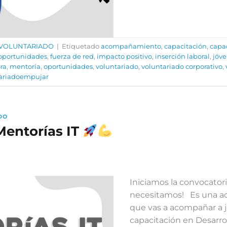
VOLUNTARIADO
|
Etiquetado
acompañamiento
,
capacitación
,
capac
oportunidades
,
fuerza de red
,
impacto positivo
,
inserción laboral
,
jóv
ra
,
mentoría
,
oportunidades
,
voluntariado
,
voluntariado corporativo
,
ariadoempujar
DO
Mentorías IT
Iniciamos la convocatori
necesitamos! Es una act
que vas a acompañar a 
capacitación en Desarro