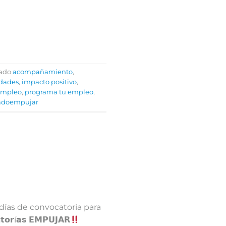
tado
acompañamiento
,
dades
,
impacto positivo
,
empleo
,
programa tu empleo
,
iadoempujar
días de convocatoria para
𝗿í𝗮𝘀 𝗘𝗠𝗣𝗨𝗝𝗔𝗥