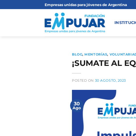
Saltar
Empresas unidas para jóvenes de Argentina
al
contenido
INSTITUC
BLOG
,
MENTORÍAS
,
VOLUNTARIA
¡SUMATE AL E
POSTED ON
30 AGOSTO, 2023
30
Ago