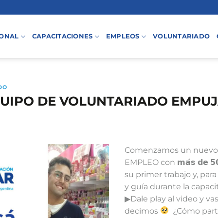
IONAL
CAPACITACIONES
EMPLEOS
VOLUNTARIADO
DO
QUIPO DE VOLUNTARIADO EMPU
Comenzamos un nuevo c
EMPLEO con 𝗺𝗮́𝘀 𝗱𝗲 𝟱𝟬
su primer trabajo y, par
y guía durante la capac
▶Dale play al video y va
decimos
⁣⁣ ⁣⁣ ¿Cómo pa