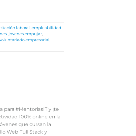
itación laboral
,
empleabilidad
enes
,
jovenes empujar
,
voluntariado empresarial
,
a para #MentoríasIT y ¡te
ividad 100% online en la
jóvenes que cursan la
llo Web Full Stack y