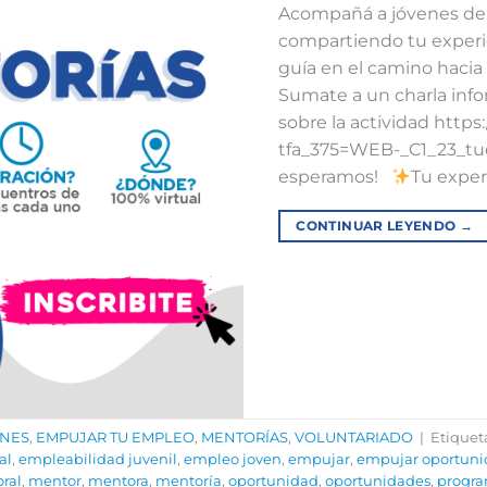
Acompañá a jóvenes de 
compartiendo tu experie
guía en el camino haci
Sumate a un charla inf
sobre la actividad http
tfa_375=WEB-_C1_23_tue
esperamos!⁣ ⁣ ⁣
Tu exper
CONTINUAR LEYENDO
→
ONES
,
EMPUJAR TU EMPLEO
,
MENTORÍAS
,
VOLUNTARIADO
|
Etique
al
,
empleabilidad juvenil
,
empleo joven
,
empujar
,
empujar oportuni
oral
,
mentor
,
mentora
,
mentoría
,
oportunidad
,
oportunidades
,
progra