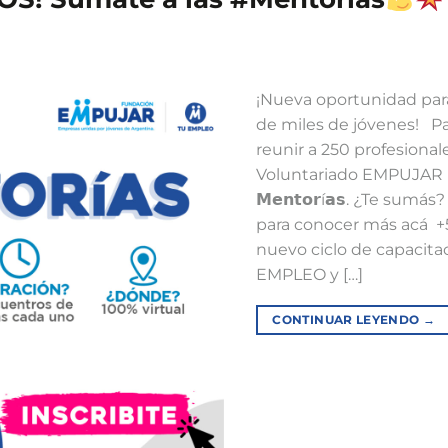
¡Nueva oportunidad para
de miles de jóvenes! ⁣ ⁣ 
reunir a 250 profesional
Voluntariado EMPUJAR pa
𝗠𝗲𝗻𝘁𝗼𝗿í𝗮𝘀. ¿Te sumás?⁣ 
para conocer más acá ⁣ +
nuevo ciclo de capacita
EMPLEO y […]
CONTINUAR LEYENDO
→