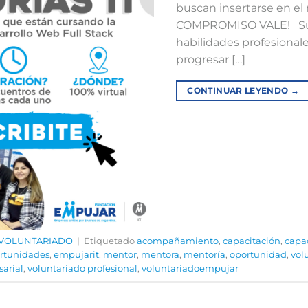
buscan insertarse en el
COMPROMISO VALE! Sum
habilidades profesiona
progresar […]
CONTINUAR LEYENDO
→
VOLUNTARIADO
|
Etiquetado
acompañamiento
,
capacitación
,
capac
rtunidades
,
empujarit
,
mentor
,
mentora
,
mentoría
,
oportunidad
,
vol
arial
,
voluntariado profesional
,
voluntariadoempujar