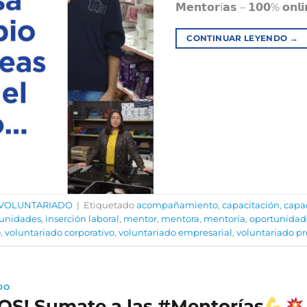
𝗠𝗲𝗻𝘁𝗼𝗿í𝗮𝘀 – 𝟭𝟬𝟬% 𝗼𝗻𝗹
CONTINUAR LEYENDO
→
VOLUNTARIADO
|
Etiquetado
acompañamiento
,
capacitación
,
capac
tunidades
,
inserción laboral
,
mentor
,
mentora
,
mentoría
,
oportunidad
o
,
voluntariado corporativo
,
voluntariado empresarial
,
voluntariado pr
DO
S! Sumate a las #Mentorías