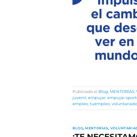
Publicado el
Blog
,
MENTORÍAS
,
juvenil
,
empujar
,
empujar opor
empleo
,
tuempleo
,
voluntariad
BLOG
,
MENTORÍAS
,
VOLUNTARIA
¡TE NECESITAMO