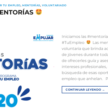
R TU EMPLEO
,
MENTORÍAS
,
VOLUNTARIADO
 MENTORÍAS
Iniciamos las #mentorí
#TuEmpleo
⁣ ⁣ Las m
voluntaria que brinda 
de jóvenes durante toda 
de ofrecerles guía y as
intereses profesionales, 
búsqueda de esas opor
empleo que anhelan. ⁣ ⁣ P
CONTINUAR LEYENDO
→