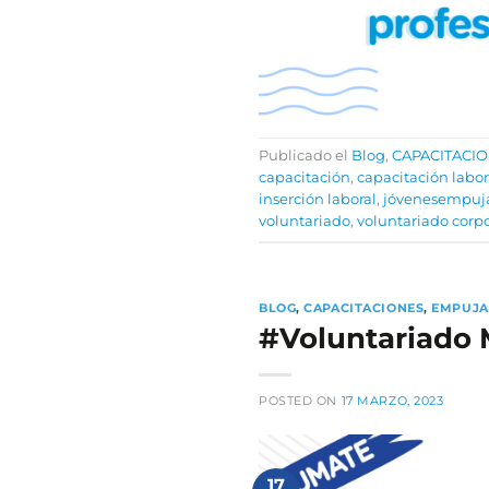
Publicado el
Blog
,
CAPACITACI
capacitación
,
capacitación labor
inserción laboral
,
jóvenesempuj
voluntariado
,
voluntariado corpo
BLOG
,
CAPACITACIONES
,
EMPUJA
#Voluntariado
POSTED ON
17 MARZO, 2023
17