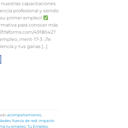
nuestras capacitaciones
ncia profesional y siendo
a su primer empleo!
ormativa para conocer más
s://tfaforms.com/4918042?
mpleo_ment-17-3 ⁣ ¡Te
iencia y tus ganas […]
tado
acompañamiento
,
dades
,
fuerza de red
,
impacto
ma tu empleo
,
Tu Empleo
,