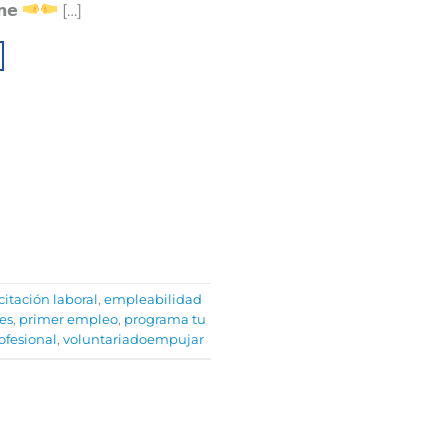
𝗻𝗲
[…]
itación laboral
,
empleabilidad
es
,
primer empleo
,
programa tu
ofesional
,
voluntariadoempujar