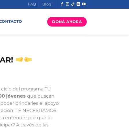
FAQ
Blog
DONÁ AHORA
CONTACTO
JAR!
iclo del programa TU
𝟬 𝗷𝗼́𝘃𝗲𝗻𝗲𝘀 que buscan
a poder brindarles el apoyo
itación ¡TE NECESITAMOS!
s a entender por qué lo
rticipar? A través de las