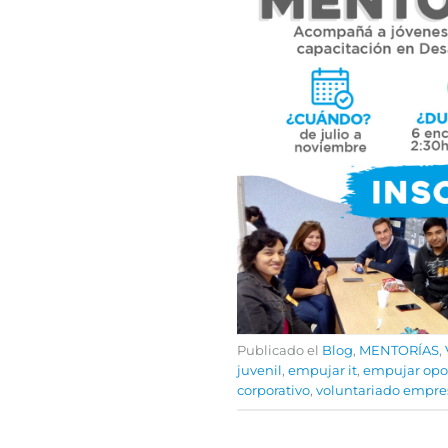
Publicado el
Blog
,
MENTORÍAS
,
juvenil
,
empujar it
,
empujar opo
corporativo
,
voluntariado empres