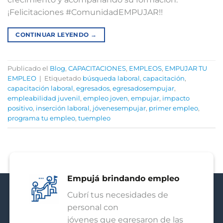
¡Felicitaciones #ComunidadEMPUJAR!!⁣⁣
CONTINUAR LEYENDO
→
Publicado el
Blog
,
CAPACITACIONES
,
EMPLEOS
,
EMPUJAR TU
EMPLEO
|
Etiquetado
búsqueda laboral
,
capacitación
,
capacitación laboral
,
egresados
,
egresadosempujar
,
empleabilidad juvenil
,
empleo joven
,
empujar
,
impacto
positivo
,
inserción laboral
,
jóvenesempujar
,
primer empleo
,
programa tu empleo
,
tuempleo
Empujá brindando empleo
Cubrí tus necesidades de
personal con
jóvenes que egresaron de las