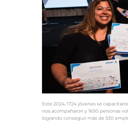
Este 2024, 1724 jóvenes se capacitar
nos acompañaron y 1650 personas volu
logrando conseguir más de 530 empl