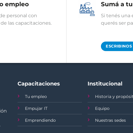
o empleo
Sumá a t
de personal con
Si tenés una 
de las capacitaciones.
querés ser p
ESCRIBINOS
Capacitaciones
Institucional
Tu empleo
Historia y propósi
Empujar IT
Equipo
ión
Emprendiendo
Nuestras sedes
-