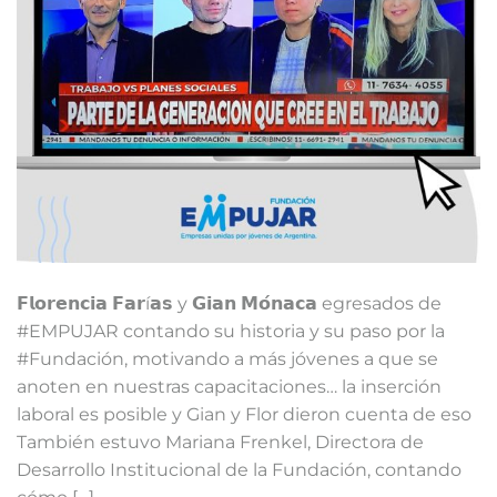
𝗙𝗹𝗼𝗿𝗲𝗻𝗰𝗶𝗮 𝗙𝗮𝗿í𝗮𝘀 y 𝗚𝗶𝗮𝗻 𝗠𝗼́𝗻𝗮𝗰𝗮 egresados de
#EMPUJAR contando su historia y su paso por la
#Fundación, motivando a más jóvenes a que se
anoten en nuestras capacitaciones… la inserción
laboral es posible y Gian y Flor dieron cuenta de eso⁣ ⁣
También estuvo Mariana Frenkel, Directora de
Desarrollo Institucional de la Fundación, contando