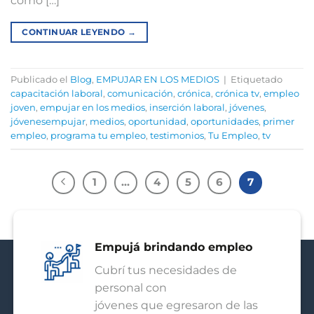
cómo […]
CONTINUAR LEYENDO
→
Publicado el
Blog
,
EMPUJAR EN LOS MEDIOS
|
Etiquetado
capacitación laboral
,
comunicación
,
crónica
,
crónica tv
,
empleo
joven
,
empujar en los medios
,
inserción laboral
,
jóvenes
,
jóvenesempujar
,
medios
,
oportunidad
,
oportunidades
,
primer
empleo
,
programa tu empleo
,
testimonios
,
Tu Empleo
,
tv
1
…
4
5
6
7
Empujá brindando empleo
Cubrí tus necesidades de
personal con
jóvenes que egresaron de las