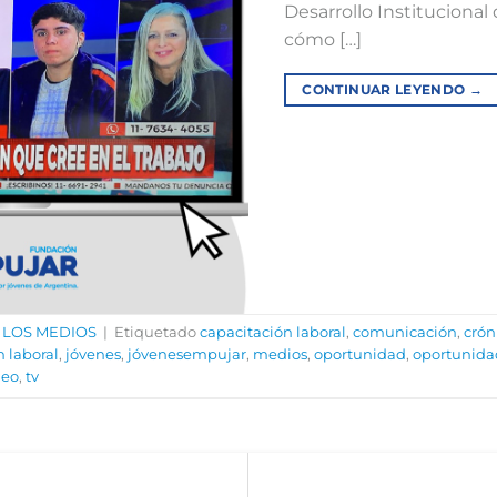
Desarrollo Instituciona
cómo […]
CONTINUAR LEYENDO
→
 LOS MEDIOS
|
Etiquetado
capacitación laboral
,
comunicación
,
crón
n laboral
,
jóvenes
,
jóvenesempujar
,
medios
,
oportunidad
,
oportunida
leo
,
tv