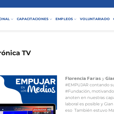
IONAL
CAPACITACIONES
EMPLEOS
VOLUNTARIADO
ónica TV
𝗙𝗹𝗼𝗿𝗲𝗻𝗰𝗶𝗮 𝗙𝗮𝗿í𝗮𝘀 y 
#EMPUJAR contando su h
#Fundación, motivando 
anoten en nuestras capa
laboral es posible y Gia
eso⁣ ⁣ También estuvo Ma