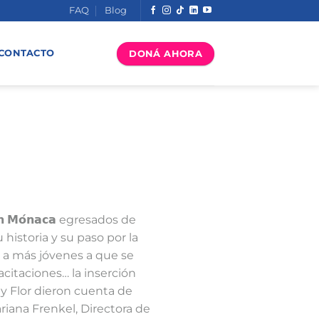
FAQ
Blog
DONÁ AHORA
CONTACTO
𝗶𝗮𝗻 𝗠𝗼́𝗻𝗮𝗰𝗮 egresados de
istoria y su paso por la
a más jóvenes a que se
citaciones… la inserción
n y Flor dieron cuenta de
riana Frenkel, Directora de