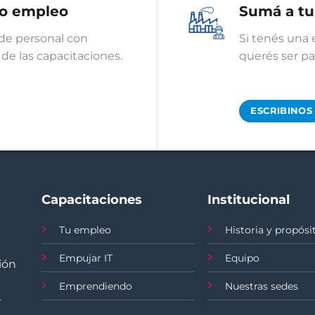
o empleo
Sumá a t
de personal con
Si tenés una 
de las capacitaciones.
querés ser p
ESCRIBINOS
Capacitaciones
Institucional
Tu empleo
Historia y propósi
Empujar IT
Equipo
ión
Emprendiendo
Nuestras sedes
-