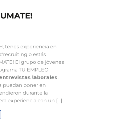
¡SUMATE!
H, tenés experiencia en
#recruiting o estás
ATE! El grupo de jóvenes
Programa TU EMPLEO
𝘁𝗿𝗲𝘃𝗶𝘀𝘁𝗮𝘀 𝗹𝗮𝗯𝗼𝗿𝗮𝗹𝗲𝘀.
e puedan poner en
rendieron durante la
era experiencia con un […]