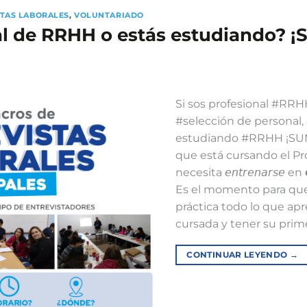
STAS LABORALES
,
VOLUNTARIADO
al de RRHH o estás estudiando? 
Si sos profesional #RRH
#selección de personal, 
estudiando #RRHH ¡SUM
que está cursando el 
necesita 𝘦𝘯𝘵𝘳𝘦𝘯𝘢𝘳𝘴𝘦 en 𝗲𝗻
Es el momento para qu
práctica todo lo que ap
cursada y tener su prim
CONTINUAR LEYENDO
→