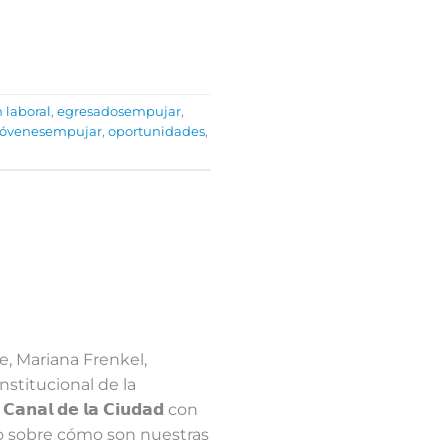
 laboral
,
egresadosempujar
,
jóvenesempujar
,
oportunidades
,
e, Mariana Frenkel,
nstitucional de la
𝗮𝗹 𝗱𝗲 𝗹𝗮 𝗖𝗶𝘂𝗱𝗮𝗱 con
lando sobre cómo son nuestras