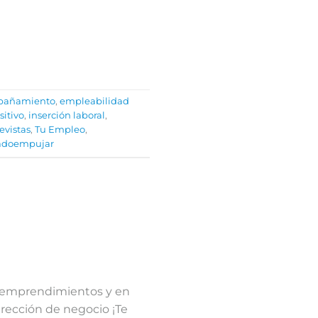
pañamiento
,
empleabilidad
itivo
,
inserción laboral
,
evistas
,
Tu Empleo
,
iadoempujar
n emprendimientos y en
irección de negocio ¡Te