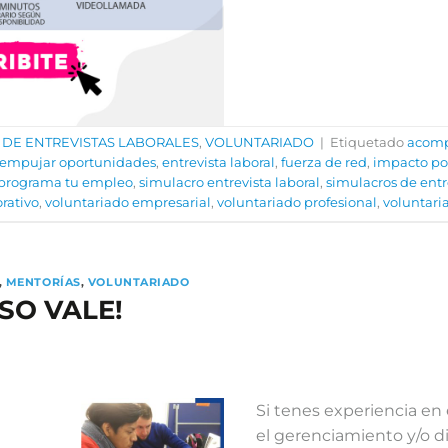
 DE ENTREVISTAS LABORALES
,
VOLUNTARIADO
|
Etiquetado
acom
empujar oportunidades
,
entrevista laboral
,
fuerza de red
,
impacto pos
programa tu empleo
,
simulacro entrevista laboral
,
simulacros de entr
rativo
,
voluntariado empresarial
,
voluntariado profesional
,
voluntar
,
MENTORÍAS
,
VOLUNTARIADO
SO VALE!
Si tenes experiencia e
el gerenciamiento y/o d