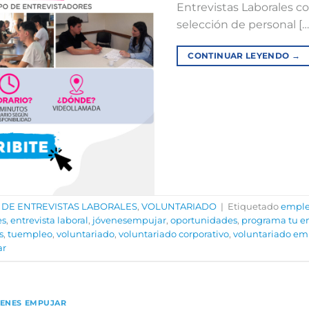
Entrevistas Laborales c
selección de personal […
CONTINUAR LEYENDO
→
 DE ENTREVISTAS LABORALES
,
VOLUNTARIADO
|
Etiquetado
emple
es
,
entrevista laboral
,
jóvenesempujar
,
oportunidades
,
programa tu 
s
,
tuempleo
,
voluntariado
,
voluntariado corporativo
,
voluntariado em
ar
ENES EMPUJAR