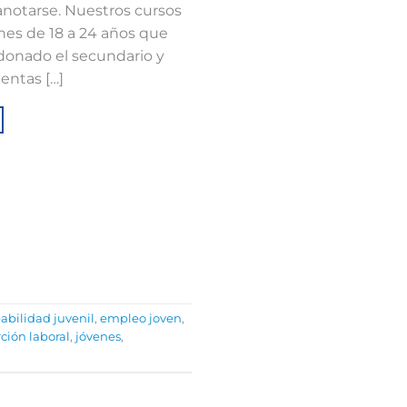
notarse. Nuestros cursos
nes de 18 a 24 años que
donado el secundario y
entas […]
bilidad juvenil
,
empleo joven
,
rción laboral
,
jóvenes
,