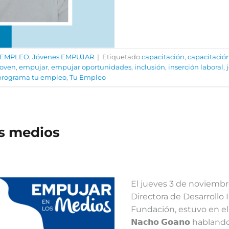
 EMPLEO
,
Jóvenes EMPUJAR
|
Etiquetado
capacitación
,
capacitación
joven
,
empujar
,
empujar oportunidades
,
inclusión
,
inserción laboral
,
programa tu empleo
,
Tu Empleo
s medios
El jueves 3 de noviembr
Directora de Desarrollo I
Fundación, estuvo en el 𝗖𝗮𝗻
𝗡𝗮𝗰𝗵𝗼 𝗚𝗼𝗮𝗻𝗼 hab