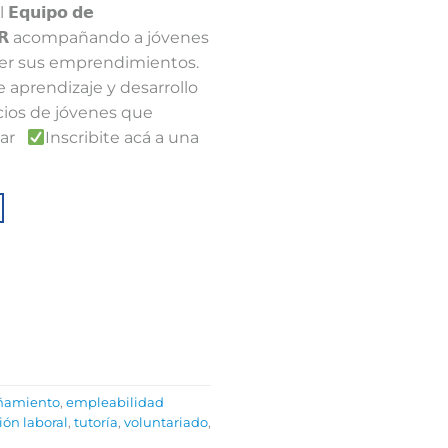
𝗾𝘂𝗶𝗽𝗼 𝗱𝗲
𝗣𝗨𝗝𝗔𝗥 acompañando a jóvenes
er sus emprendimientos.⁣ ⁣
aprendizaje y desarrollo
ios de jóvenes que
sar⁣
Inscribite acá a una
ñamiento
,
empleabilidad
ión laboral
,
tutoría
,
voluntariado
,