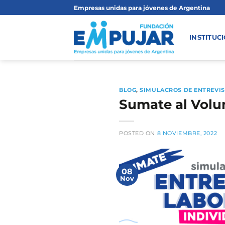
Saltar
Empresas unidas para jóvenes de Argentina
al
contenido
INSTITUC
BLOG
,
SIMULACROS DE ENTREVI
Sumate al Volu
POSTED ON
8 NOVIEMBRE, 2022
08
Nov