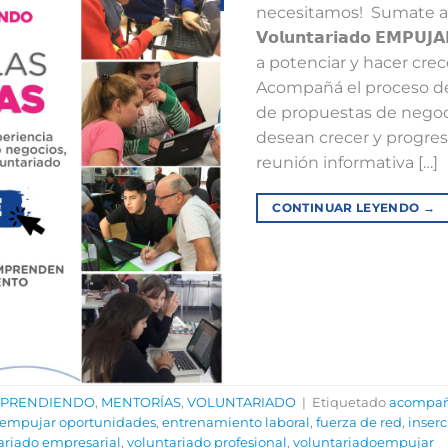
necesitamos!⁣ ⁣ Sumate al 𝗘
𝗩𝗼𝗹𝘂𝗻𝘁𝗮𝗿𝗶𝗮𝗱𝗼 𝗘𝗠
a potenciar y hacer crec
Acompañá el proceso de 
de propuestas de negoc
desean crecer y progre
reunión informativa […]
CONTINUAR LEYENDO
→
MPRENDIENDO
,
MENTORÍAS
,
VOLUNTARIADO
|
Etiquetado
acompa
empujar oportunidades
,
entrenamiento laboral
,
fuerza de red
,
inserc
ariado empresarial
,
voluntariado profesional
,
voluntariadoempujar