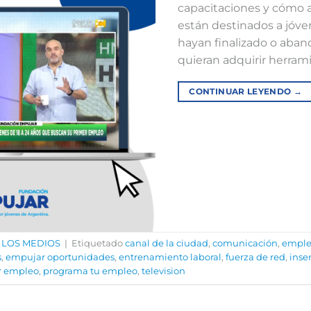
capacitaciones y cómo a
están destinados a jóve
hayan finalizado o aban
quieran adquirir herrami
CONTINUAR LEYENDO
→
 LOS MEDIOS
|
Etiquetado
canal de la ciudad
,
comunicación
,
emplea
s
,
empujar oportunidades
,
entrenamiento laboral
,
fuerza de red
,
inse
r empleo
,
programa tu empleo
,
television