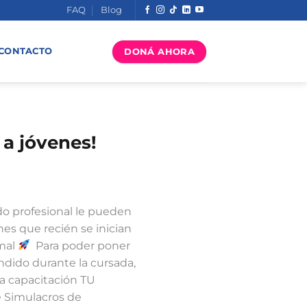
FAQ
Blog
DONÁ AHORA
CONTACTO
 jóvenes!⁣
do profesional le pueden
nes que recién se inician
rmal
⁣ ⁣ Para poder poner
ndido durante la cursada,
la capacitación TU
 Simulacros de