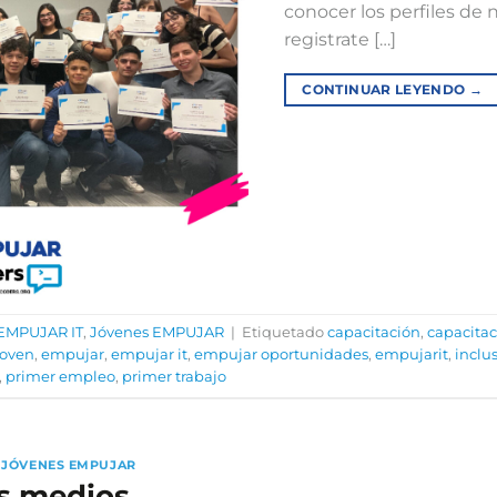
conocer los perfiles de 
registrate […]
CONTINUAR LEYENDO
→
EMPUJAR IT
,
Jóvenes EMPUJAR
|
Etiquetado
capacitación
,
capacitac
joven
,
empujar
,
empujar it
,
empujar oportunidades
,
empujarit
,
inclu
,
primer empleo
,
primer trabajo
,
JÓVENES EMPUJAR
s medios