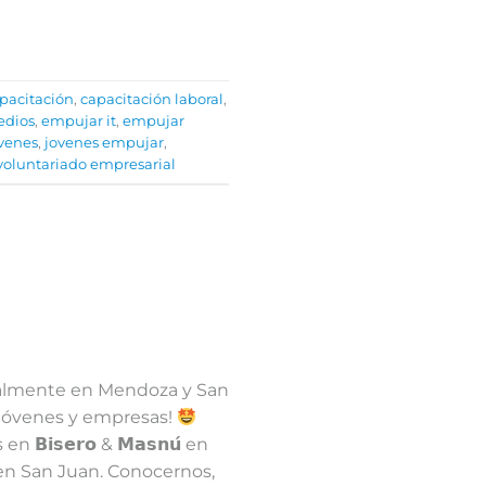
pacitación
,
capacitación laboral
,
edios
,
empujar it
,
empujar
venes
,
jovenes empujar
,
voluntariado empresarial
almente en Mendoza y San
 jóvenes y empresas!
⁣⁣ ⁣⁣
𝗶𝘀𝗲𝗿𝗼 & 𝗠𝗮𝘀𝗻𝘂́ en
𝗻 en San Juan. Conocernos,