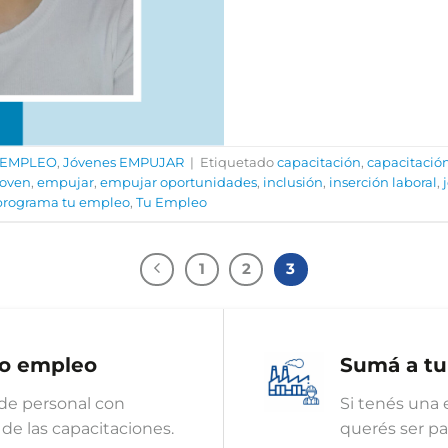
 EMPLEO
,
Jóvenes EMPUJAR
|
Etiquetado
capacitación
,
capacitación
joven
,
empujar
,
empujar oportunidades
,
inclusión
,
inserción laboral
,
programa tu empleo
,
Tu Empleo
1
2
3
o empleo
Sumá a t
de personal con
Si tenés una 
de las capacitaciones.
querés ser p