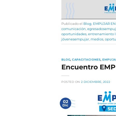
Publicado el
Blog
,
EMPUJAR EN
comunicación
,
egresadosempuj
oportunidades
,
entrenamiento l
jóvenesempujar
,
medios
,
oport
BLOG
,
CAPACITACIONES
,
EMPUJA
Encuentro EMP
POSTED ON
2 DICIEMBRE, 2022
02
Dic