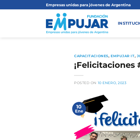
Saltar
Empresas unidas para jóvenes de Argentina
al
contenido
INSTITUC
CAPACITACIONES
,
EMPUJAR IT
,
J
¡Felicitaciones
POSTED ON
10 ENERO, 2023
10
Ene