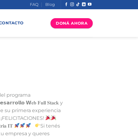
FAQ
Blog
DONÁ AHORA
CONTACTO
on del programa
𝗹𝗼 𝗪𝐞𝐛 𝐅𝐮𝐥𝐥 𝐒𝐭𝐚𝐜𝐤 y
e su primera experiencia
¡FELICITACIONES!
⁣⁣ ⁣⁣ ⁣⁣
𝐭𝐫𝐢𝐚 𝐈𝐓
⁣⁣ ⁣⁣ ⁣⁣
Si tenés
tu empresa y queres