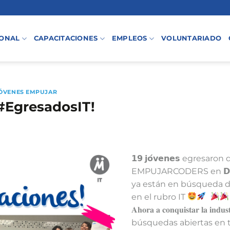
IONAL
CAPACITACIONES
EMPLEOS
VOLUNTARIADO
ÓVENES EMPUJAR
 #EgresadosIT!
𝟭𝟵 𝗷𝗼́𝘃𝗲𝗻𝗲𝘀 egresar
EMPUJARCODERS en 𝗗𝗲𝘀𝗮𝗿𝗿𝗼
ya están en búsqueda d
en el rubro IT
⁣⁣ ⁣⁣
𝐀𝐡𝐨𝐫𝐚 𝐚 𝐜𝐨𝐧𝐪𝐮𝐢𝐬𝐭𝐚𝐫 𝐥𝐚 𝐢𝐧𝐝𝐮𝐬
búsquedas abiertas en 