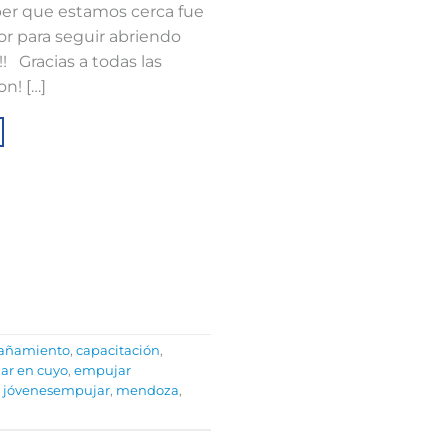
ber que estamos cerca fue
r para seguir abriendo
⁣ ⁣⁣ Gracias a todas las
n! […]
añamiento
,
capacitación
,
ar en cuyo
,
empujar
,
jóvenesempujar
,
mendoza
,