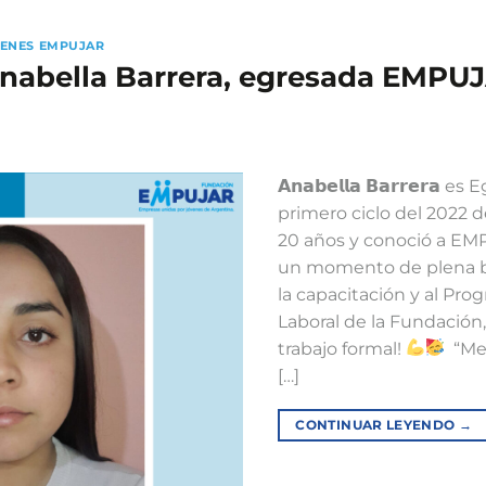
ENES EMPUJAR
 Anabella Barrera, egresada EMPU
𝗔𝗻𝗮𝗯𝗲𝗹𝗹𝗮 𝗕𝗮𝗿𝗿𝗲
primero ciclo del 2022 d
20 años y conoció a E
un momento de plena bú
la capacitación y al Pr
Laboral de la Fundación
trabajo formal!
⁣ ⁣ 
[…]
CONTINUAR LEYENDO
→