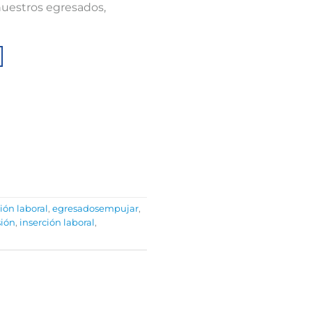
nuestros egresados,
ión laboral
,
egresadosempujar
,
sión
,
inserción laboral
,