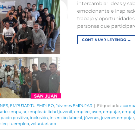
intercambiar ideas y sa
emocionante e inspirado
trabajo y oportunidades!! ⁣
personas que participaro
CONTINUAR LEYENDO
→
ONES
,
EMPUJAR TU EMPLEO
,
Jóvenes EMPUJAR
|
Etiquetado
acomp
sadosempujar
,
empleabilidad juvenil
,
empleo joven
,
empujar
,
empuj
pacto positivo
,
inclusión
,
inserción laboral
,
jóvenes
,
jovenes empujar
pleo
,
tuempleo
,
voluntariado