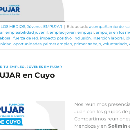
 LOS MEDIOS
,
Jóvenes EMPUJAR
|
Etiquetado
acompañamiento
,
ca
ar
,
empleabilidad juvenil
,
empleo joven
,
empujar
,
empujar en los m
aboral
,
fuerza de red
,
impacto positivo
,
inclusión
,
inserción laboral
,
jó
unidad
,
oportunidades
,
primer empleo
,
primer trabajo
,
voluntariado
,
R TU EMPLEO
,
JÓVENES EMPUJAR
UJAR en Cuyo
Nos reunimos presenci
Juan con los grupos de
Compartimos reuniones en 𝗕
Mendoza y en 𝗦𝗼𝗹𝗶𝗺𝗶