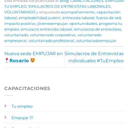
Esta entrada fue publicada el
Blog
,
CAPACITACIONES
,
EMPUJAR
TU EMPLEO
,
SIMULACROS DE ENTREVISTAS LABORALES
,
VOLUNTARIADO
y etiquetada
acompañamiento
,
capacitación
laboral
,
empleabilidad juvenil
,
entrevista laboral
,
fuerza de red
,
impacto positivo
,
jóvenesempujar
,
oportunidades
,
programa tu
empleo
,
simulacro entrevista laboral
,
simulacros de entrevistas
,
voluntariado
,
voluntariado corporativo
,
voluntariado
empresarial
,
voluntariado profesional
,
voluntariadoempujar
.
Nueva sede EMPUJAR en
Simulacros de Entrevistas
𝗥𝗼𝘀𝗮𝗿𝗶𝗼
individuales #TuEmpleo
CAPACITACIONES
Tu empleo
Empujar IT