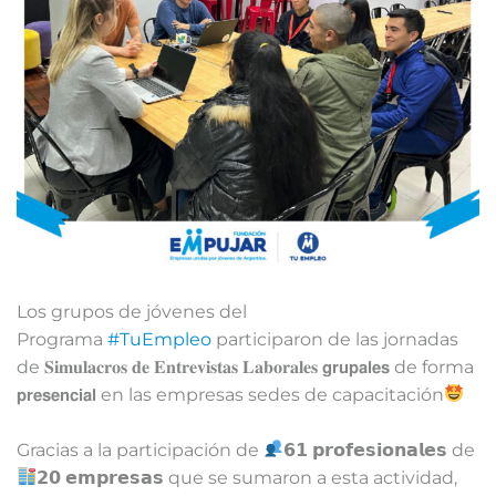
Los grupos de jóvenes del
Programa
#TuEmpleo
participaron de las jornadas
de 𝐒𝐢𝐦𝐮𝐥𝐚𝐜𝐫𝐨𝐬 𝐝𝐞 𝐄𝐧𝐭𝐫𝐞𝐯𝐢𝐬𝐭𝐚𝐬 𝐋𝐚𝐛𝐨𝐫𝐚𝐥𝐞𝐬 𝗴𝗿𝘂𝗽𝗮𝗹𝗲𝘀 de forma
𝗽𝗿𝗲𝘀𝗲𝗻𝗰𝗶𝗮𝗹 en las empresas sedes de capacitación
⁣⁣⁣⁣⁣
Gracias a la participación de
𝟲𝟭 𝗽𝗿𝗼𝗳𝗲𝘀𝗶𝗼𝗻𝗮𝗹𝗲𝘀 de
𝟮𝟬 𝗲𝗺𝗽𝗿𝗲𝘀𝗮𝘀 que se sumaron a esta actividad,