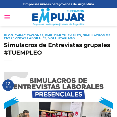
Saltar
Empresas unidas para jóvenes de Argentina
al
contenido
BLOG
,
CAPACITACIONES
,
EMPUJAR TU EMPLEO
,
SIMULACROS DE
ENTREVISTAS LABORALES
,
VOLUNTARIADO
Simulacros de Entrevistas grupales
#TUEMPLEO
17
Jul