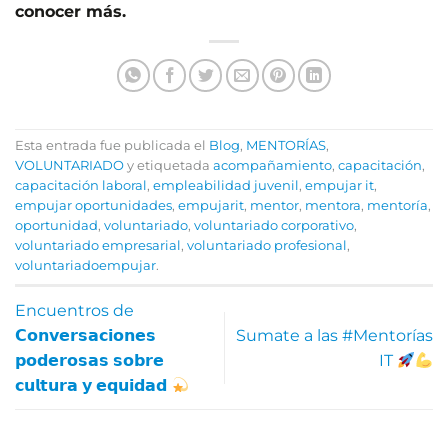
conocer más.
Esta entrada fue publicada el
Blog
,
MENTORÍAS
,
VOLUNTARIADO
y etiquetada
acompañamiento
,
capacitación
,
capacitación laboral
,
empleabilidad juvenil
,
empujar it
,
empujar oportunidades
,
empujarit
,
mentor
,
mentora
,
mentoría
,
oportunidad
,
voluntariado
,
voluntariado corporativo
,
voluntariado empresarial
,
voluntariado profesional
,
voluntariadoempujar
.
Encuentros de
𝗖𝗼𝗻𝘃𝗲𝗿𝘀𝗮𝗰𝗶𝗼𝗻𝗲𝘀
Sumate a las #Mentorías
𝗽𝗼𝗱𝗲𝗿𝗼𝘀𝗮𝘀 𝘀𝗼𝗯𝗿𝗲
IT
𝗰𝘂𝗹𝘁𝘂𝗿𝗮 𝘆 𝗲𝗾𝘂𝗶𝗱𝗮𝗱