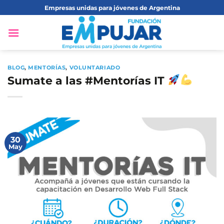
Saltar
Empresas unidas para jóvenes de Argentina
al
contenido
BLOG
,
MENTORÍAS
,
VOLUNTARIADO
Sumate a las #Mentorías IT
30
May